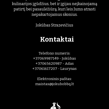
kulinarijos įgūdžius, bet ir įgijau neįkainojamą
patirtį bei pasaulėžiūrą, kuri leis Jums atrasti
nepakartojamus skonius.
Jokūbas Strazevičius
Kontaktai
Telefono numeris:
+37069987149 - Jokūbas
+37065620987 - Adas
+37061617207 - Laurynas
Elektroninis paštas:
maistas@jokubobbq.lt