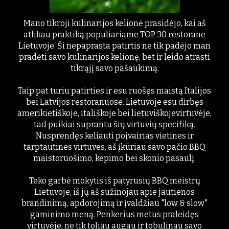
Mano tikroji kulinarijos kelionė prasidėjo, kai aš
atlikau praktiką populiariame TOP 30 restorane
Lietuvoje. Ši nepaprasta patirtis ne tik padėjo man
pradėti savo kulinarijos kelionę, bet ir leido atrasti
tikrąjį savo pašaukimą.
Taip pat turiu patirties ir esu ruošęs maistą Italijos
bei Latvijos restoranuose. Lietuvoje esu dirbęs
amerikietiškoje, itališkoje bei lietuviškojevirtuvėje,
tad puikiai suprantu šių virtuvių specifiką.
Nusprendęs keliauti poįvairias vietines ir
tarptautines virtuves, aš įkūriau savo pačio BBQ
maistoruošimo, kepimo bei skonio pasaulį.
Teko garbė mokytis iš patyrusių BBQ meistrų
Lietuvoje, iš jų aš sužinojau apie jautienos
brandinimą, apdorojimą ir įvaldžiau "low & slow"
gaminimo meną. Penkerius metus praleidęs
virtuvėje, ne tik toliau augau ir tobulinau savo